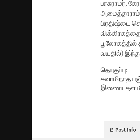
பரசுராமர், கே
அமைத்தாராம்.
பிரதிஷ்டை செ
விக்கிரகத்தை
பூலோகத்தில்
வயதில்) இந்த 
தொகுப்பு:
சுவாமிநாத பஞ
இணையதள மின
Post Info