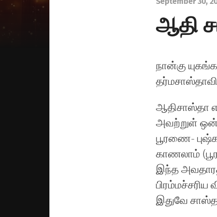
September 30, 2
ஆதி ச
நான்கு யுகங்
தர்மசாஸ்தாவ
ஆதிசாஸ்தா எ
அவற்றுள் ஒன்
பூரணை- புஷ
காணலாம் (பூர
இந்த அவதாரத்
பிரம்மச்சரிய
இதுவே சாஸ்த