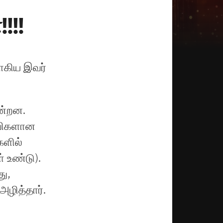
!!!
னாகிய இவர்
ன்றன.
்விகளான
ளில்
 உண்டு).
ு,
அழித்தார்.