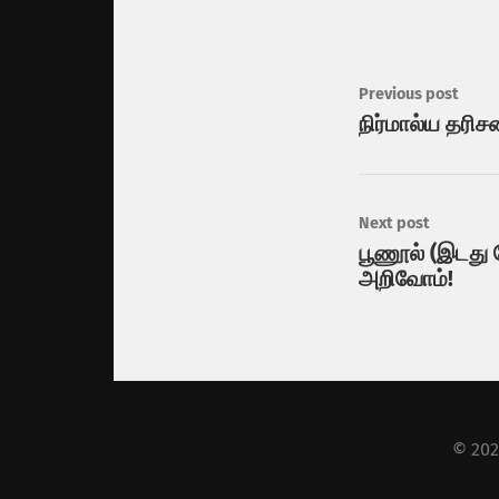
Previous post
நிர்மால்ய தரிச
Next post
பூணூல் (இடது த
அறிவோம்!
© 20