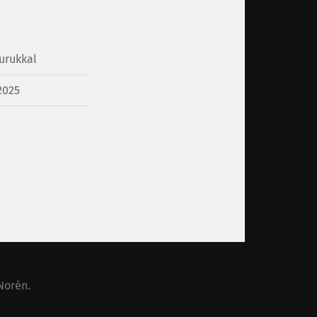
urukkal
2025
Norén
.