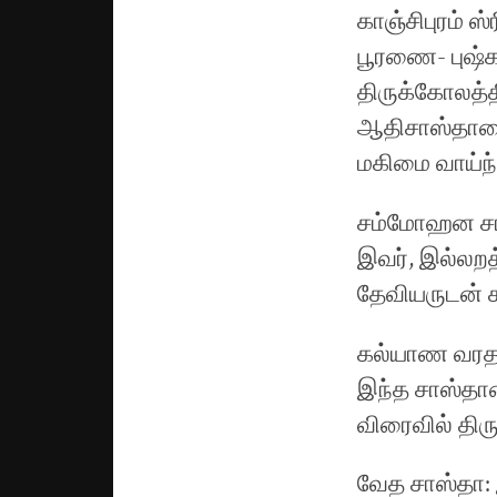
காஞ்சிபுரம் 
பூரணை- புஷ்க
திருக்கோலத்தி
ஆதிசாஸ்தாவை 
மகிமை வாய்ந
சம்மோஹன சாஸ்
இவர், இல்லறத
தேவியருடன் க
கல்யாண வரத ச
இந்த சாஸ்தாவ
விரைவில் திர
வேத சாஸ்தா: இ