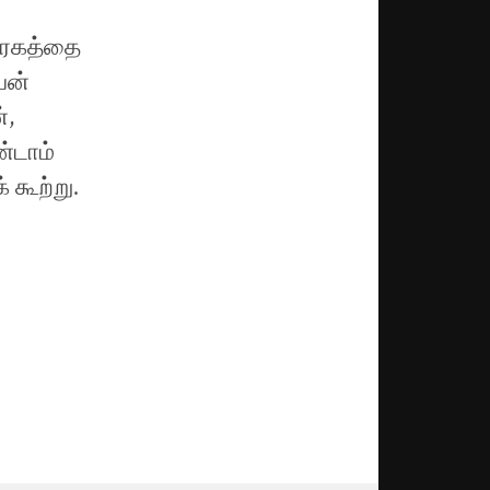
கிரகத்தை
பன்
்,
்டாம்
 கூற்று.