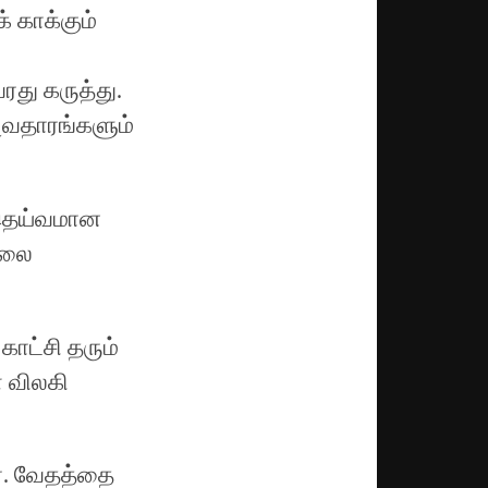
் காக்கும்
ரது கருத்து.
அவதாரங்களும்
் தெய்வமான
கலை
ாட்சி தரும்
் விலகி
ர். வேதத்தை