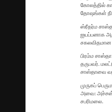
கோலத்தில் கா
தோஷங்கள் நீங
ஸ்ரீதர்ம சாஸ
ஐயப்பனாக அரு
சகலவிதமான துன
பிரம்ம சாஸ்த
தருபவர். மலட்
சாஸ்தாவை வழ
முருகப் பெரு
அவை: அச்சன்க
சபரிமலை.