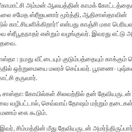
ஸ்ரீகாமாட்சி அம்மன் ஆலயத்தின் காமக் கோட்டத்தைக
லை சமேத ஸ்ரீஐயனார் மூர்த்தி, ஆதிசாஸ்தாவின்
ல் காட்சியளிக்கிறார்!’ என்பது காஞ்சி மகா பெரியவ
ஸ்ரீபூதநாதர் என்றும் வழங்குவர். இவரது எட்டு 
்தவை.
தா : நமது வீட்டையும் குடும்பத்தையும் காக்கும
்தில் ஒற்றுமையை மலரச் செய்பவர். பூரணை- புஷ்
ாட்சி தருவார்.
ாஸ்தா: கோயில்கள் சிலவற்றில் தன் தேவியருடன் க
ை வழிபட்டால், செவ்வாய் தோஷம் மற்றும் தடைகள
ுமணம் கை கூடும்.
வர், சிம்மத்தின் மீது தேவியருடன் அமர்ந்திருப்பா