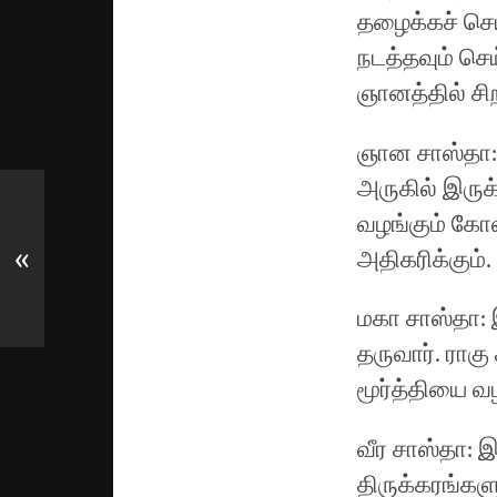
தழைக்கச் செய
நடத்தவும் செ
ஞானத்தில் ச
ஞான சாஸ்தா: 
அருகில் இருக்
வழங்கும் கோலத
அதிகரிக்கும்.
«
மகா சாஸ்தா: 
தருவார். ராக
மூர்த்தியை வழ
வீர சாஸ்தா: இ
திருக்கரங்களு