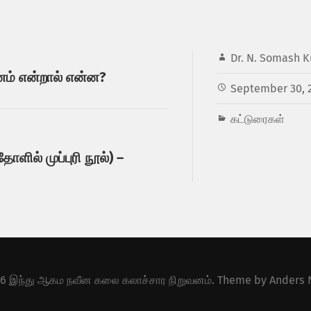
Dr. N. Somash K
னம் என்றால் என்ன?
September 30, 
கட்டுரைகள்
ோளில் முப்புரி நூல்) –
26
இந்து ஆகம நவீன கலை கலாச்சார நிறுவனம்
. Theme by
Anders 