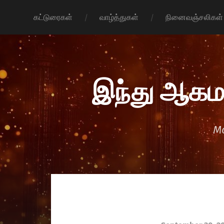
கட்டுரைகள்
வாழ்த்துகள்
நினைவஞ்சலிகள்
இந்து ஆகம
Mo