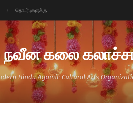
தொடர்புகளுக்கு
 நவீன கலை கலாச்சா
dern Hindu Agamic Cultural Arts Organizat