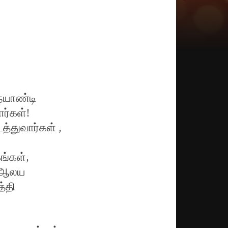
நையாண்டி
ார்கள்!
த்துவார்கள் ,
ங்கள்,
், ஆலய
்தி