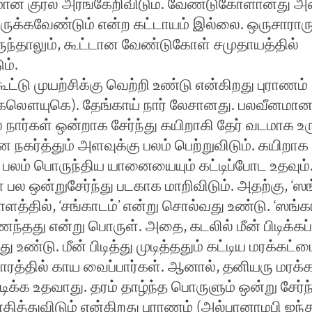
ான குரல் அரங்கேறிவிடும். வேண்டுகோளானது அ
ுக்கவேண்டும் என்ற கட்டாயம் இல்லை. ஒருசாராரு
ந்தாலும், கூட்டான வேண்டுகோள் சமுதாயத்தில்
ும்.
கூட்டு முயற்சிக்கு வெற்றி உண்டு என்கிறது புராணம்
:கலௌயுகெ). தேங்காய் நார் லேசானது. பலவீனமான
 நார்கள் ஒன்றாக சேர்ந்து கயிறாகி தேர் வடமாக உ
 நகர்த்தும் அளவுக்கு பலம் பெற்றுவிடும். கயிறாக
், பலம் பொருந்திய யானையையும் கட்டிப்போட உதவும்
பல ஒன்றுசேர்ந்து படகாக மாறிவிடும். அதற்கு, ‘ஸங
ளத்தில், ‘சங்காடம்’ என்று சொல்வது உண்டு. ‘ஸங்கா
தது என்று பொருள். அதை, கடலில் மீன் பிடிக்கப்
ு உண்டு. மீன் பிடித்து முடித்ததும் கட்டிய மரக்கட
லோரத்தில் காய வைப்பார்கள். ஆனால், தனியரு மரக்
ிடிக்க உதவாது. தரம் தாழ்ந்த பொருளும் ஒன்று சேர்ந
தித்துவிடும் என்கிறது புராணம் (அல்பானாமபி ஜந்