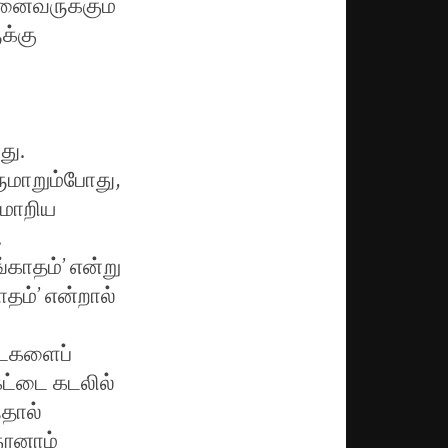
னைவருக்கும்
க்கு
து.
ருமாறும்போது,
 மாறிய
.
்காதம்’ என்று
தம்’ என்றால்
்டைகளைப்
கட்டை கடலில்
்தால்
தூனாம்