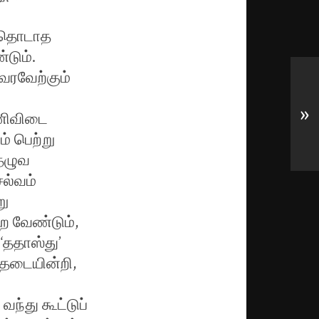
் தொடாத
்டும்.
 வரவேற்கும்
»
ணிவிடை
் பெற்று
 தழுவ
ல்வம்
று
ற வேண்டும்,
‘ததாஸ்து’
தடையின்றி,
ந்து கூட்டுப்