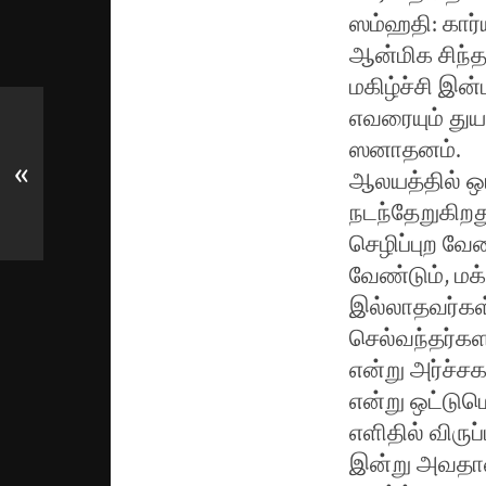
ஸம்ஹதி: கார்
ஆன்மிக சிந
மகிழ்ச்சி இன
எவரையும் துய
ஸனாதனம்.
«
ஆலயத்தில் 
நடந்தேறுகிறத
செழிப்புற வே
வேண்டும், மக
இல்லாதவர்கள்
செல்வந்தர்க
என்று அர்ச்சக
என்று ஒட்டு
எளிதில் விருப
இன்று அவதானி