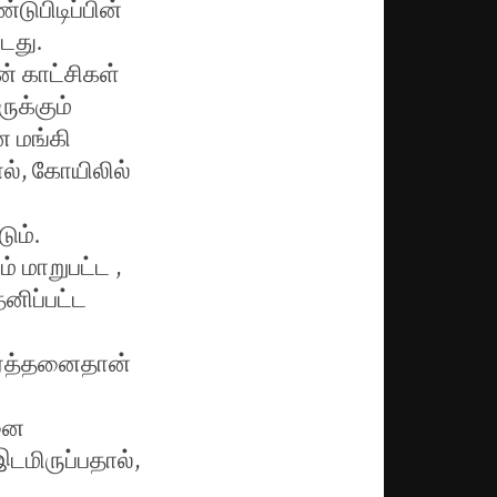
டுபிடிப்பின்
டது.
ன் காட்சிகள்
ுக்கும்
ை மங்கி
ால், கோயிலில்
ும்.
் மாறுபட்ட ,
னிப்பட்ட
ரார்த்தனைதான்
னை
டமிருப்பதால்,