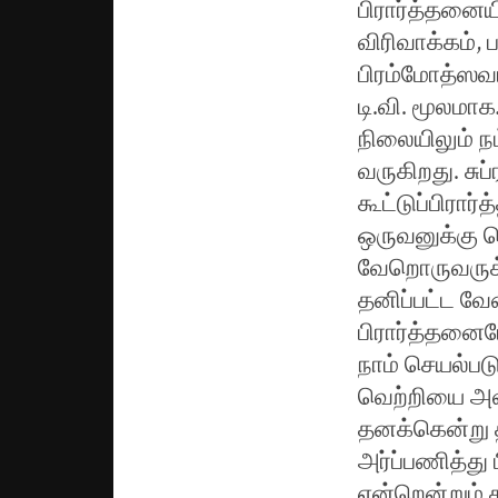
பிரார்த்தனையி
விரிவாக்கம்,
பிரம்மோத்ஸவம்
டி.வி. மூலமாக
நிலையிலும் ந
வருகிறது. சுப
கூட்டுப்பிரா
ஒருவனுக்கு ச
வேறொருவருக்க
தனிப்பட்ட வ
பிரார்த்தனைய
நாம் செயல்பட
வெற்றியை அளி
தனக்கென்று 
அர்ப்பணித்து
என்றென்றும் 