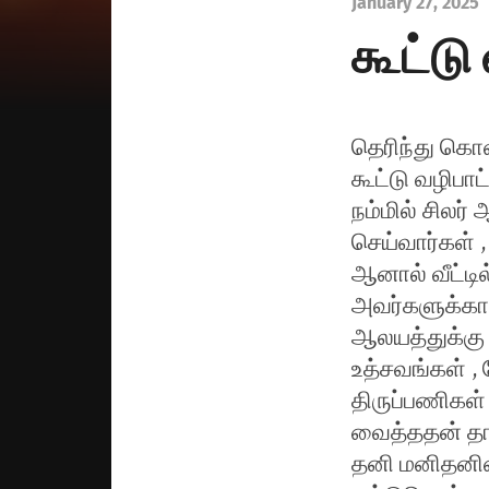
January 27, 2025
கூட்டு
தெரிந்து கொ
கூட்டு வழிபாட்
நம்மில் சிலர
செய்வார்கள் ,
ஆனால் வீட்டில
அவர்களுக்கா
ஆலயத்துக்கு 
உத்சவங்கள் , 
திருப்பணிகள்
வைத்ததன் தா
தனி மனிதனின