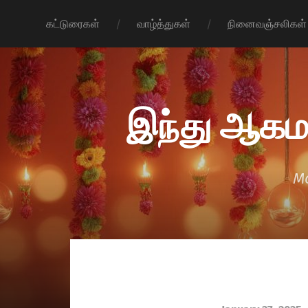
கட்டுரைகள்
வாழ்த்துகள்
நினைவஞ்சலிகள்
இந்து ஆகம
Mo