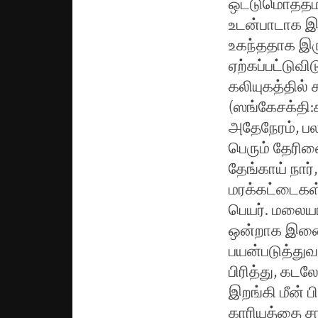
ஒட்டுமொத்தம
உடன்பாடாக இர
உகந்ததாக இரு
ஏற்கப்பட்டுவிட
கலியுகத்தில் 
(ஸங்கேசக்தி
அதேநேரம், பல
பெரும் தேரினை
தேங்காய் நார
மரக்கட்டைகள் 
பெயர். மலையா
ஒன்றாக இணைந்
பயன்படுத்துவத
பிரித்து, கட
இறங்கி மீன் ப
காரியத்தை சா