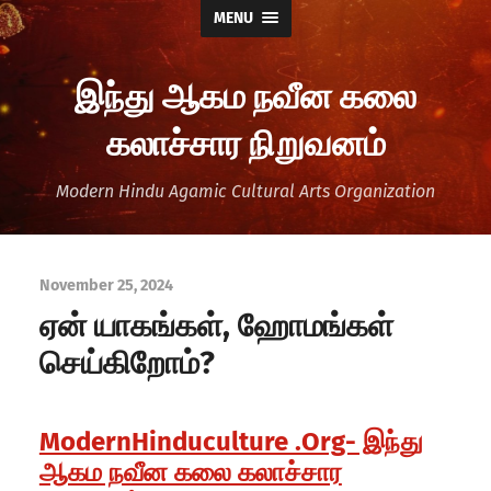
MENU
இந்து ஆகம நவீன கலை
கலாச்சார நிறுவனம்
Modern Hindu Agamic Cultural Arts Organization
November 25, 2024
ஏன் யாகங்கள், ஹோமங்கள்
செய்கிறோம்?
ModernHinduculture .Org- இந்து
ஆகம நவீன கலை கலாச்சார