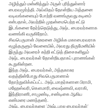
அழித்தும் மன்னித்தும் அருள் புரிந்துள்ளார்
பைரவமூர்த்தி. அவ்விதம் தோன்றிய அத்தனை
வடிவங்களையும் போற்றி வணங்குவது கடினம்
என்பதால், அவற்றில் முதன்மைபெற்ற எட்டு
இடங்களை தேர்ந்தெடுத்து, அஷ்ட பைரவர்களாக
வணங்கி வருகிறோம்.
சிவபெருமான் அசுரனை அழிக்க மகாபைரவராக
எழுந்தருளும் வேளையில், அவரது திருமேனியில்
இருந்து அவரைச் சுற்றி எட்டுத் திசைகளிலும்
அஷ்ட பைரவர்கள் தோன்றியதாகப் புராணங்கள்
கூறுகின்றன.
இந்த அஷ்ட பைரவர்கள், அந்தகாசுர
வதத்தின்போது சிவபெருமானால்
தோற்றுவிக்கப்பட்ட அஷ்டமாதர்களான பிராமி,
மஹேஸ்வரி, கௌமாரி, வைஷ்ணவி, வராகி,
இந்திராணி, சாமுண்டி, சண்டிகை ஆகிய
எண்மரை மணந்தனர்.
அஷ்ட பைரவர்களை `அஷ்டபால பைரவர்கள்’