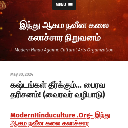
MENU
இந்து ஆகம நவீன கலை
கலாச்சார நிறுவனம்
Modern Hindu Agamic Cultural Arts Organization
May 30, 2024
கஷ்டங்கள் தீர்க்கும்… பைரவ
தரிசனம்! (வைரவர் வழிபாடு)
ModernHinduculture .Org- இந்து
ஆகம நவீன கலை கலாச்சார