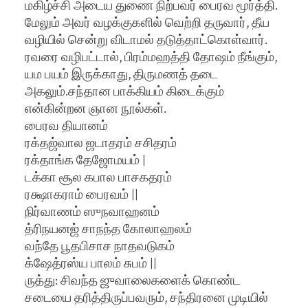
மகிழ்ச்சி அடைய துணை நிற்பவர் பைரவ மூர்த்தி.
மேலும் அவர் வழக்குகளில் வெற்றி தருவார், தீய
வழியில் சென்று விடாமல் தடுத்தாட்கொள்வார்.
ரவரை வழிபட்டால், பிரம்மஹத்தி தோஷம் நீங்கும்,
யம பயம் இருக்காது, திருமணத் தடை
அகலும்.சந்தான பாக்கியம் கிடைக்கும்
என்கின்றன ஞான நூல்கள்.
பைரவ தியானம்
ரக்தஜ்வால ஜடாதரம் சசிதரம்
ரக்தாங்க தேஜோமயம் |
டக்கா சூல கபால பாசகதரம்
ரக்ஷாகராம் பைரவம் ||
நிர்வாணம் ஸுநவாஹனம்
த்ரிநயனஜ் சாநந்த கோலாஹலம்
வந்தே பூதபிசாச நாதவடுகம்
க்ஷேத்ரஸ்ய பாலம் சுபம் ||
ருத்து: சிவந்த ஜுவாலைகளைக் கொண்ட
சடையை தரித்திருப்பவரும், சந்திரனை முடியில்