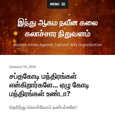
MENU
இந்து ஆகம நவீன கலை
கலாச்சார நிறுவனம்
Modern Hindu Agamic Cultural Arts Organization
January 19, 2020
சப்தகோடி மந்திரங்கள்
என்கிறார்களே… ஏழு கோடி
மந்திரங்கள் உண்டா?
தெரிந்து கொள்வோம் நண்பர்களே!