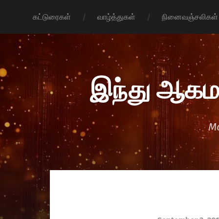
கட்டுரைகள்
வாழ்த்துகள்
நினைவஞ்சலிகள்
இந்து ஆகம
Mo