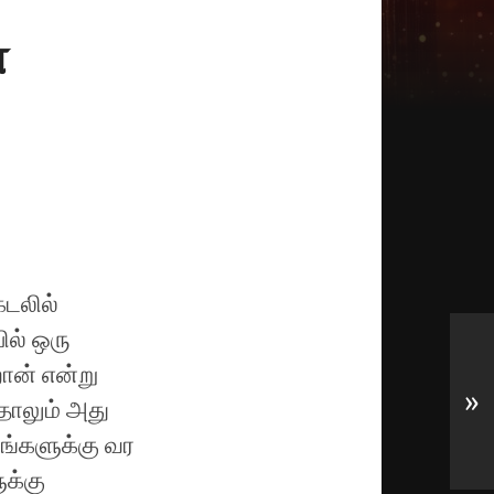
்
கடலில்
ில் ஒரு
ான் என்று
»
ாலும் அது
உங்களுக்கு வர
க்கு