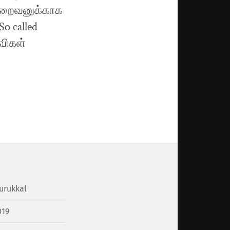
 இறைவனுக்காக
o called
விகள்
urukkal
019