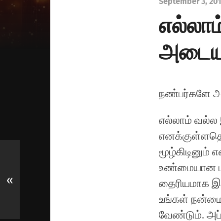
September 3, 20
எல்லா
அடையு
நண்பர்களே அற
எல்லாம் வல்
எனக்குள்ளதெல
மூழ்கிடினும்
உண்மையான பக
«
தைரியமாக இற
உங்கள் நன்மை
வேண்டும். அப