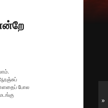
என்றே
ாம்.
ஆரஞ்சுப்
 உள்ளதைப் போல
 மடங்கு
»