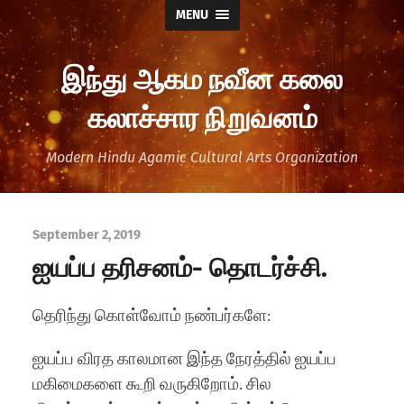
MENU
இந்து ஆகம நவீன கலை
கலாச்சார நிறுவனம்
Modern Hindu Agamic Cultural Arts Organization
September 2, 2019
ஐயப்ப தரிசனம்- தொடர்ச்சி.
தெரிந்து கொள்வோம் நண்பர்களே:
ஐயப்ப விரத காலமான இந்த நேரத்தில் ஐயப்ப
மகிமைகளை கூறி வருகிறோம். சில