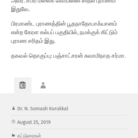
அவர். சபரி மலைக் கோயிலின் ஸ்தல புராணம்
இதுவே.
பிரமாண்ட புராணத்தின் பூதநாதோபாக்யானம்
என்ற கேரள கல்பப் பகுதியில், நமக்குக் கிட்டும்
புராண சரிதம் இது.
தகவல் தொகுப்பு: பஞ்சாட்சரன் சுவாமிநாத சர்மா.
Dr. N. Somash Kurukkal
August 25, 2019
கட்டுரைகள்