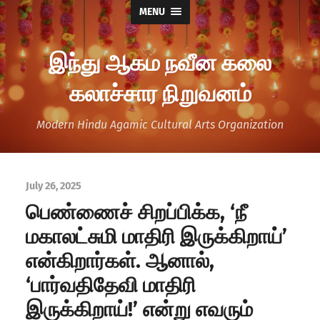
MENU
இந்து ஆகம நவீன கலை
கலாச்சார நிறுவனம்
Modern Hindu Agamic Cultural Arts Organization
July 26, 2025
பெண்ணைச் சிறப்பிக்க, ‘நீ
மகாலட்சுமி மாதிரி இருக்கிறாய்’
என்கிறார்கள். ஆனால்,
‘பார்வதிதேவி மாதிரி
இருக்கிறாய்!’ என்று எவரும்