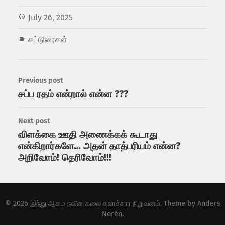
July 26, 2025
கட்டுரைகள்
Previous post
சப்ப ரதம் என்றால் என்ன ???
Next post
விளக்கை ஊதி அணைக்கக் கூடாது
என்கிறார்களே… அதன் தாத்பரியம் என்ன?
அறிவோம்! தெரிவோம்!!!
© 2026
இந்து ஆகம நவீன கலை கலாச்சார நிறுவனம்
. Theme by
Anders
Norén
.