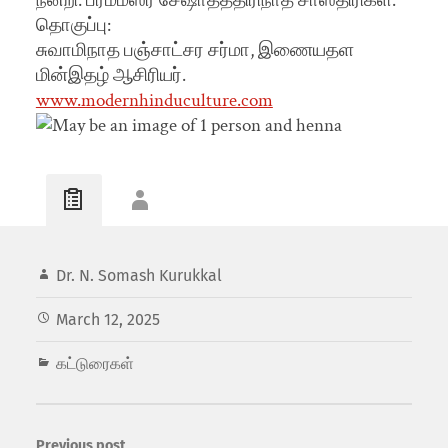
நன்றி: ப்ரம்மஸ்ரீ சேஷாதத்திரிநாத சாஸ்திரிகள்.
தொகுப்பு:
சுவாமிநாத பஞ்சாட்சர சர்மா, இணையதள
மின்இதழ் ஆசிரியர்.
www.modernhinduculture.com
Dr. N. Somash Kurukkal
March 12, 2025
கட்டுரைகள்
Previous post