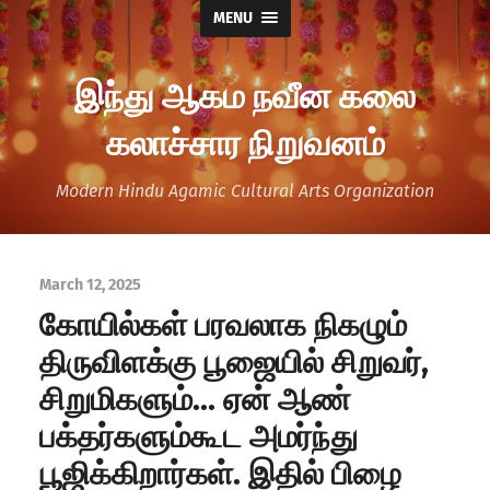
MENU
இந்து ஆகம நவீன கலை
கலாச்சார நிறுவனம்
Modern Hindu Agamic Cultural Arts Organization
March 12, 2025
கோயில்கள் பரவலாக நிகழும்
திருவிளக்கு பூஜையில் சிறுவர்,
சிறுமிகளும்… ஏன் ஆண்
பக்தர்களும்கூட அமர்ந்து
பூஜிக்கிறார்கள். இதில் பிழை