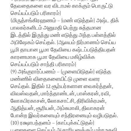
தேவதைகளை வர விடாமல் காக்கும் பொருட்டு
செய்யப்படும் பரிகாரம்}
(மிருத்சங்கிரஹணம் – {மண் எடுத்தல்} அஷ்ட திக்
பாலகர்களிடம் அனுமதி பெற்று சுத்தமான
இடத்தில் இருந்து மண் எடுத்து அந்த பள்ளத்தில்
அபிஷேகம் செய்தல். {ஆலயம் நிர்மாணம் செய்ய
பூமி தாயான பூமா தேவியை கஷ்டப்படுத்தியதன்
காரணமாக பூமா தேவியை மகிழ்விக்க
செய்யப்படும் சாந்தி பரிகாரம்}
(9) அங்குரார்ப்பணம் – {முளையிடுதல்} எடுத்த
மண்ணில் விதைகளையிட்டு முளை வளர
செய்தல். இதில் 12 சூர்யர்களான வைகர்த்தன்,
விவஸ்வதன், மார்த்தாண்டன், பாஸ்கரன், ரவி,
லோகபிரகாசன், லோகசாட்சி, திரிவிக்ரமன்,
ஆதித்யன், சூரியன், அம்சுமாலி, திவாகரன்
போன்ற இவர்களையும் சந்திரனையும் வழிபடுதல்.
(10) ரக்ஷாபந்தனம் – {காப்புக்கட்டுதல்}
பூஜைகளை செய்யும் ஆசாரியனுக்கும் மற்ற உதவி