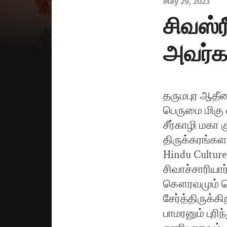
May 29, 2023
சிவஸ்ர
அவர்கள
தருமபுர ஆதீன
பெருமை மிகு வ
சீர்காழி மகா
திருக்கரங்க
Hindu Culture
சிவாச்சாரியா
கௌரவமும் பெற
சேர்த்திருக்கிற
பாமரனும் புர