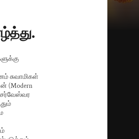
்த்து.
ளுக்கு
னம் சுவாமிகள்
ன் (Modern
. சர்வேஸ்வர
தும்
மை
ம்