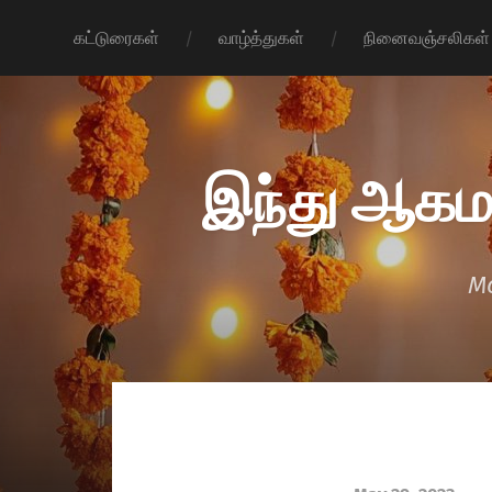
கட்டுரைகள்
வாழ்த்துகள்
நினைவஞ்சலிகள்
இந்து ஆகம
Mo