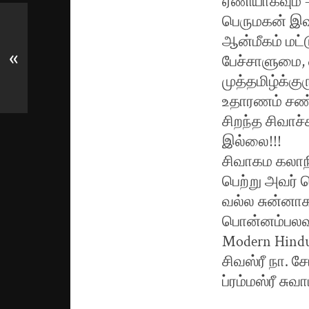
ஏணியாகவும் –
பெருமகன் இவ
ஆன்மீகம் மட்ட
«
பேச்சாளுமை, 
முத்தமிழ்க்க
உதாரணம் சண்ட
சிறந்த சிவாச்
இல்லை!!!
சிவாகம கலாநித
பெற்று அவர் 
வல்ல சுன்னாக
பொன்னம்பலவா
Modern Hind
சிவஸ்ரீ நா. ச
ப்ரம்மஸ்ரீ சுவ