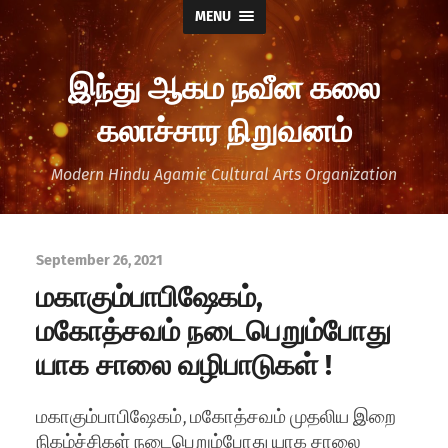
MENU
இந்து ஆகம நவீன கலை
கலாச்சார நிறுவனம்
Modern Hindu Agamic Cultural Arts Organization
September 26, 2021
மகாகும்பாபிஷேகம்,
மகோத்சவம் நடைபெறும்போது
யாக சாலை வழிபாடுகள் !
மகாகும்பாபிஷேகம், மகோத்சவம் முதலிய இறை
நிகழ்ச்சிகள் நடைபெறும்போது யாக சாலை