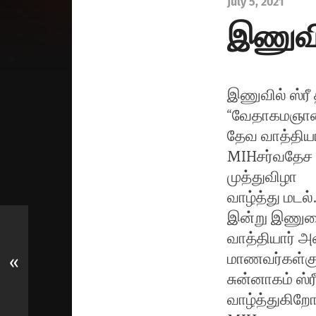
July 5, 2021
இணுவி
இணுவில் ஸ்ரீ
“வேதாகமஞான 
தேவ வாத்தியா
MIHசர்வதேச 
முத்துவிழா
வாழ்த்து மடல்
இன்று இணுவை
வாத்தியார் 
மாணவர்கள்குர
«
சுன்னாகம் ஸ
வாழ்த்துகிறோ