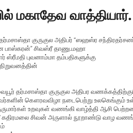
ல் மகாதேவ வாத்தியார்.
 தர்மசாஸ்தா குருகுல அதிபர் “ஸஹஸ்ர சந்திரதர்சனர
பாஸ்கரன்” சிவஸ்ரீ தாணு.மஹா
ர் ஸ்ரீமதி புவனாம்மா தம்பதிகளுக்கு
நிறுவனத்தின்
.
யூர் தர்மசாஸ்தா குருகுல அதிபர வணக்கத்திற்க
அவர்களின் கௌரவவிழா நடைபெற்று உலகெங்கும் உ
ுமார்கள் உறவுகள் வணங்கி வாழ்த்தி ஆசி பெற்றன
்ரீ கதிரமலை சிவன் அருளால் நூறாண்டு வாழ வணங
ம்