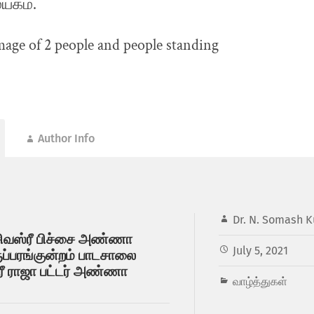
யகம்.
Author Info
Dr. N. Somash K
சிவஸ்ரீ பிச்சை அண்ணா
July 5, 2021
ுப்பரங்குன்றம் பாடசாலை
்ரீ ராஜா பட்டர் அண்ணா
வாழ்த்துகள்