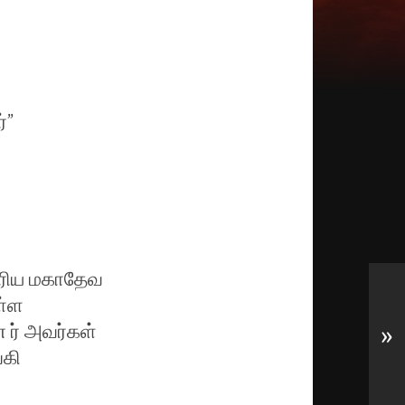
்”
ுரிய மகாதேவ
ள்ள
 ர் அவர்கள்
»
்கி