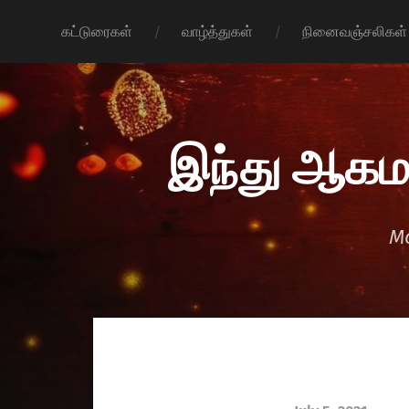
கட்டுரைகள்
வாழ்த்துகள்
நினைவஞ்சலிகள்
இந்து ஆகம
Mo