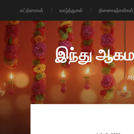
கட்டுரைகள்
வாழ்த்துகள்
நினைவஞ்சலிகள்
இந்து ஆகம
Mo