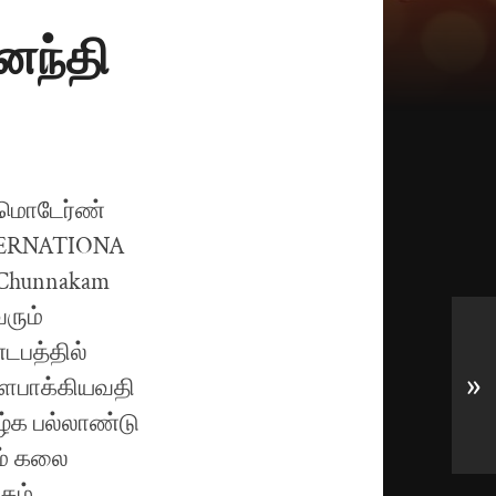
ானந்தி
»