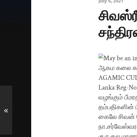
July 4, 2021
சிவஸ்ர
சந்திர
«