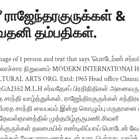
ீ ராஜேந்தரகுருக்கள் &
வதனி தம்பதிகள்.