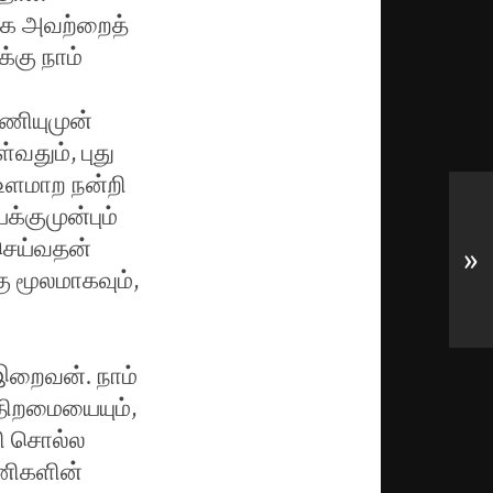
யாக அவற்றைத்
்கு நாம்
அணியுமுன்
தும், புது
 உளமாற நன்றி
்குமுன்பும்
 செய்வதன்
»
ு மூலமாகவும்,
இறைவன். நாம்
திறமையையும்,
றி சொல்ல
ணிகளின்