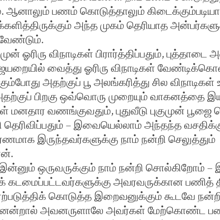
். ஆனாலும் பணம் கொடுத்தாலும் கிடைக்கும்படி
்களித்திருக்கும் அந்த முகம் தெரியாத அன்பர்களுக
வேண்டும்.
் ஓரிரு விநாடிகள் பிரார்த்திப்பதும், புத்தாடை 
றையில் வைத்து ஓரிரு விநாடிகள் வேண்டிக்கொள்வ
ும்போது அதற்குப் பூ அலங்கரித்து சில விநாடிகள்
தற்குப் பிறகு ஒவ்வொரு முறையும் வாகனத்தை இயக
கள் மனதார வணங்குவதும், புதுவீடு புகுமுன் பூஜை
 தெரிவிப்பதும் – இவையெல்லாம் அந்தந்த வசதிக்க
ணமாக இருந்தவர்களுக்கு நாம் நன்றி செலுத்தும்
ன்.
்னும் ஒருவருக்கும் நாம் நன்றி சொல்கிறோம் – 
க் கடமைப்பட்டவர்களுக்கு அவரவருக்கான பணித் 
 ஏற்படுத்திக் கொடுத்த இறைவனுக்கும் கூடவே நன்
ஏனென்றால் அவனருளாலே அவர்கள் மேற்கொண்ட ப