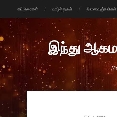
கட்டுரைகள்
வாழ்த்துகள்
நினைவஞ்சலிகள்
இந்து ஆகம
Mo