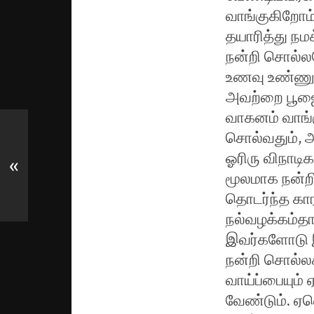
வாங்குகிறோம
தயாரித்து நமக
நன்றி சொல்ல
உணவு உண்ணுமுன
அவற்றை பூஜைய
வாகனம் வாங்க
சொல்வதும், அ
ஓரிரு விநாடி
«
மூலமாக நன்றி
தொடர்ந்த கார
நல்வழக்கம்தா
இவர்களோடு இன
நன்றி சொல்ல
வாய்ப்பையும்
வேண்டும். 