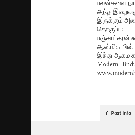
பலன்களை நாம
அந்த இறைவனு
இருக்கும் அன
தொகுப்பு:
பஞ்சாட்சரன் 
ஆன்மிக மின் இ
இந்து ஆகம க
Modern Hindu 
www.modernhi
Post Info