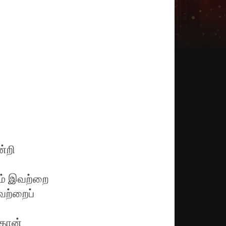
்றி
ம் இவற்றை
வற்றைப்
தான்