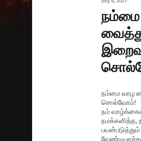
July 4, 2021
நம்மை
வைத்த
இறைவன
சொல்வ
நம்மை வாழ வ
சொல்வோம்!
நம் வாழ்க்க
நமக்களித்த, 
பயன்படுத்தும
வேண்டியவர்க