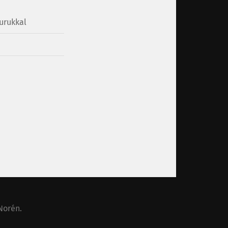
urukkal
Norén
.