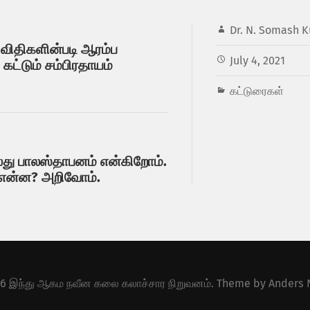
Dr. N. Somash K
விதிகளின்படி ஆரம்ப
July 4, 2021
 கட்டும் சம்பிரதாயம்
கட்டுரைகள்
து பாலஸ்தாபனம் என்கிறோம்.
் என்ன? அறிவோம்.
26
இந்து ஆகம நவீன கலை கலாச்சார நிறுவனம்
. Theme by
Anders 