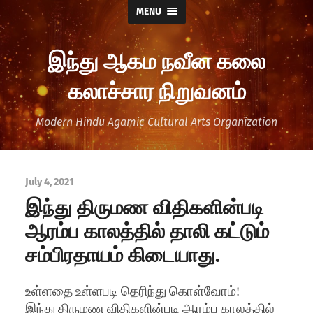
MENU
இந்து ஆகம நவீன கலை
கலாச்சார நிறுவனம்
Modern Hindu Agamic Cultural Arts Organization
July 4, 2021
இந்து திருமண விதிகளின்படி
ஆரம்ப காலத்தில் தாலி கட்டும்
சம்பிரதாயம் கிடையாது.
உள்ளதை உள்ளபடி தெரிந்து கொள்வோம்!
இந்து திருமண விதிகளின்படி ஆரம்ப காலத்தில்