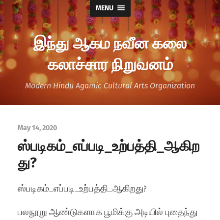
MENU
இந்து ஆகம நவீன கலை
கலாச்சார நிறுவனம்
Modern Hindu Agamic Cultural Arts Organization
May 14, 2020
ஸ்படிகம்_எப்படி_உற்பத்தி_ஆகிற
து?
ஸ்படிகம்_எப்படி_உற்பத்தி_ஆகிறது?
பலநூறு ஆண்டுகளாக பூமிக்கு அடியில் புதைந்து