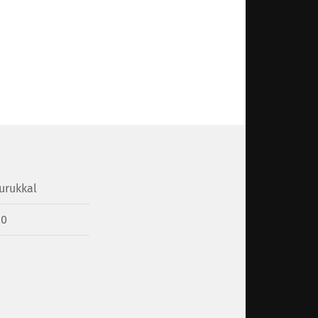
urukkal
20