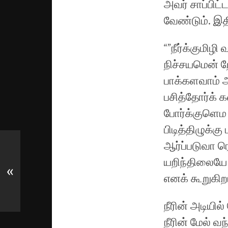
அவர் சாப்பிட
வேண்டும்.
இத
“”நீர்க்குமிழி
நிச்சயமென் 
பாக்களவாம் 
பசித்தோர்க் 
போர்க்குளெம
பிடித்திழுக்கு
ஆர்ப்படுவா ர
யறிந்திலையே
«
எனக் கூறுகிறா
நீரின் அடியில
நீரின் மேல் 