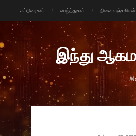
கட்டுரைகள்
வாழ்த்துகள்
நினைவஞ்சலிகள்
இந்து ஆகம
Mo