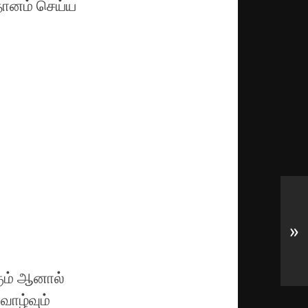
தானம் செய்ய
»
கும் ஆனால்
வாழ்வும்