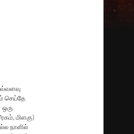
எவ்வளவு
் செய்தே
் ஒரு
ீரகம், மிளகு)
ல்ல நாளில்