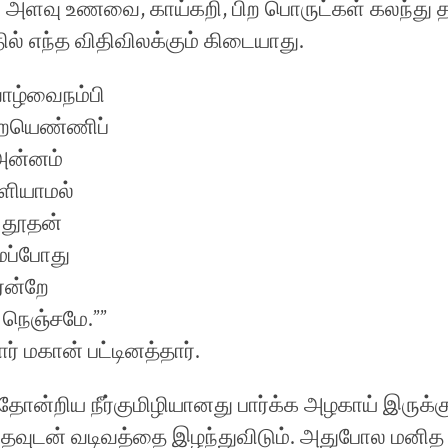
்ட அளவு உணவை, காய்கறி, பிற பொருட்கள் கலந்து 
ில் எந்த விதிவிலக்கும் கிடையாது.
 வாழ்வைநம்பி
றேயெண்ணிப்
அன்னம்
களியாமல்
 தூதன்
 மப்போது
ென்றே
 நெஞ்சமே.””
ர் மகான் பட்டினத்தார்.
் தோன்றிய நீர்குமிழியானது பார்க்க அழகாய் இருக்
வந்தவுடன் வடிவத்தை இழந்துவிடும். அதுபோல மனித 