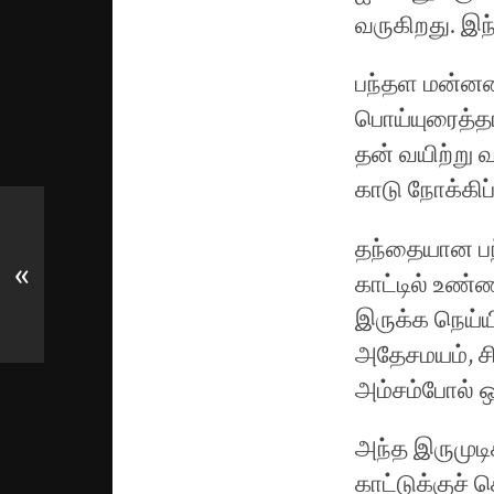
வருகிறது. இந்
பந்தள மன்னன
பொய்யுரைத்தா
தன் வயிற்று வ
காடு நோக்கிப்
தந்தையான பந
«
காட்டில் உண்
இருக்க நெய்ய
அதேசமயம், 
அம்சம்போல் ஒ
அந்த இருமுடி
காட்டுக்குச்