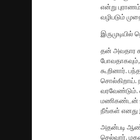
என்று புராணம
வழிபடும் முற
இருமுடியில் 
தன் அவதார கா
போவதாகவும், 
கூறினார். பந
சொல்கிறாய்.
வரவேண்டும்.
மணிகண்டன் உங
நீங்கள் எனது
அதன்படி ஆண்
செல்வார். ம