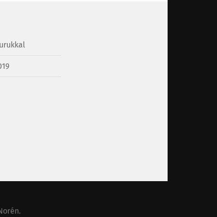
urukkal
019
Norén
.