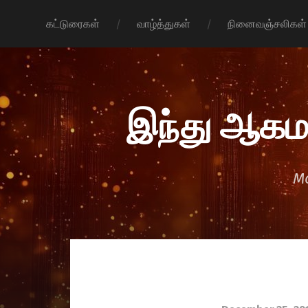
கட்டுரைகள்
வாழ்த்துகள்
நினைவஞ்சலிகள்
இந்து ஆகம
Mo