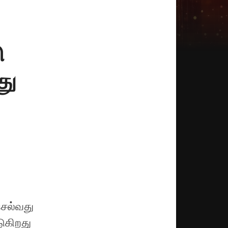
ு
து
செல்வது
டுகிறது