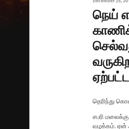
December 25, 20
நெய் எ
காணிக
செல்வத
வருகிற
ஏற்பட்
தெரிந்து கொ
சபரி மலைக்கு
வழக்கம். ஏன் 