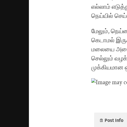
எல்லாம் எடுத
நெய்யில் செ
மேலும், நெய்
கெடாமல் இரு
மலையை அடைய 
செல்லும் வழக
முக்கியமான ஒ
Post Info