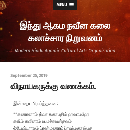
MENU
இந்து ஆகம நவீன கலை
கலாச்சார நிறுவனம்
Modern Hindu Agamic Cultural Arts Organization
September 25, 2019
விநாயகருக்கு வணக்கம்.
இன்றைய பிரார்த்தனை:
””கணானாம் த்வா கணபதிம் ஹவாமஹே
கவிம் கவீனாம் உபமச்ரவஸ்தவம்
ஜ்யேஷ்டராஜம் ப்ரஹ்மணாம் ப்ரஹ்மணஸ்பத