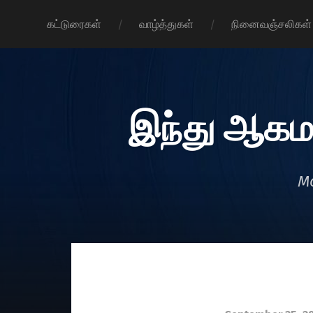
கட்டுரைகள்
வாழ்த்துகள்
நினைவஞ்சலிகள்
இந்து ஆகம
Mo