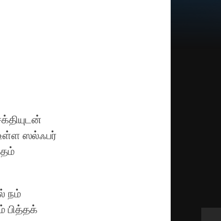
க்தியுடன்
உள்ள ஸல்ஃபர்
்தம்
் நம்
் பித்தக்