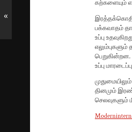
கற்களையும் எ
«
இரத்தக்கொதிப
பக்கவாதம் தா
உப்பு உதவுகி
எலும்புகளும்
பெறுகின்றன. 
உப்பு மாரடைப்ப
முதுமையிலும
தினமும் இரண்
செலவுகளும் ம
Moderninterna