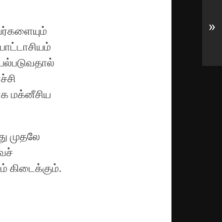
»
வர்களையும்
பொட்டாசியம்
யல்படுவதால்
ச்சி
ாக மக்னீசிய
து முதலே
வச்
் கிடைக்கும்.