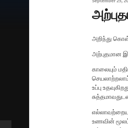
September 25, 2
அற்புத
அறிந்து கொள
அற்புதமான இ
காலையும் மதிய
செயலாற்றலாம்
உப்பு உதவுகிற
சுத்தமாவதுடன
எல்லாவற்றையும
உணவின் மூலம் 