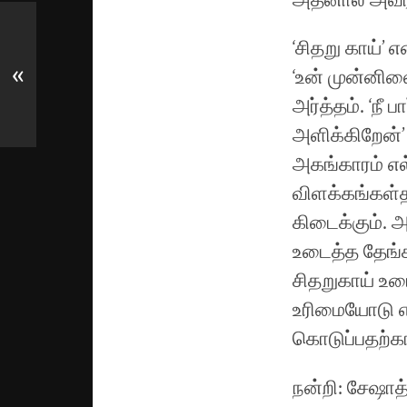
அதனால் அவர்
‘சிதறு காய்’
«
‘உன் முன்னில
அர்த்தம். ‘நீ
அளிக்கிறேன்’
அகங்காரம் எல
விளக்கங்கள்
கிடைக்கும். 
உடைத்த தேங்
சிதறுகாய் உடை
உரிமையோடு எட
கொடுப்பதற்கா
நன்றி: சேஷாத்