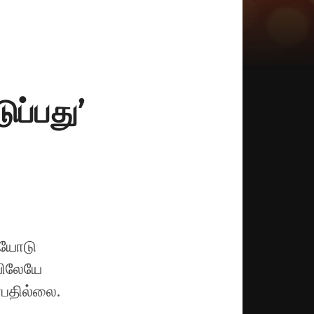
ப்பது’
ியோடு
ையிலேயே
என்பதில்லை.