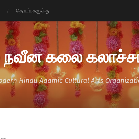
தொடர்புகளுக்கு
 நவீன கலை கலாச்சா
dern Hindu Agamic Cultural Arts Organizat