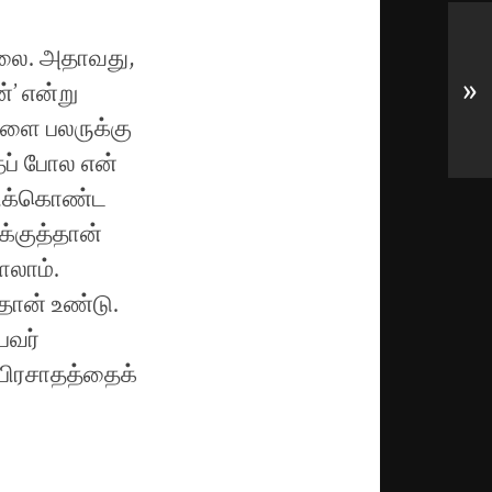
ல்லை. அதாவது,
»
’ என்று
ருளை பலருக்கு
ைப் போல என்
்கிக்கொண்ட
்குத்தான்
ளலாம்.
தான் உண்டு.
பவர்
 பிரசாதத்தைக்