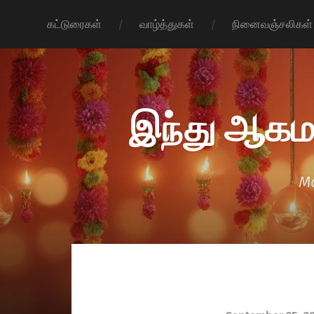
கட்டுரைகள்
வாழ்த்துகள்
நினைவஞ்சலிகள்
இந்து ஆகம
Mo