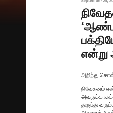
September 25, 2
நிவேத
‘ஆண்ட
பக்தி
என்று 
அறிந்து கொள
நிவேதனம் என
அவருக்காகக் 
திருப்தி
வரும்.