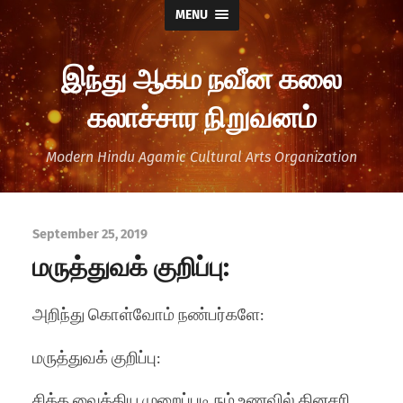
MENU
இந்து ஆகம நவீன கலை
கலாச்சார நிறுவனம்
Modern Hindu Agamic Cultural Arts Organization
September 25, 2019
மருத்துவக் குறிப்பு:
அறிந்து கொள்வோம் நண்பர்களே:
மருத்துவக் குறிப்பு:
சித்த வைத்திய முறைப்படி நம் உணவில் தினசரி