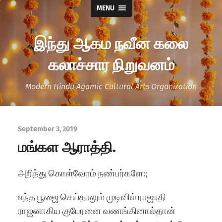
MENU
இந்து ஆகம நவீன கலை
கலாச்சார நிறுவனம்
Modern Hindu Agamic Cultural Arts Organization
September 3, 2019
மங்கள ஆராத்தி.
அறிந்து கொள்வோம் நண்பர்களே:;
எந்த பூஜை செய்தாலும் முடிவில் ராஜாதி
ராஜனாகிய குபேரனை வணங்கினால்தான்