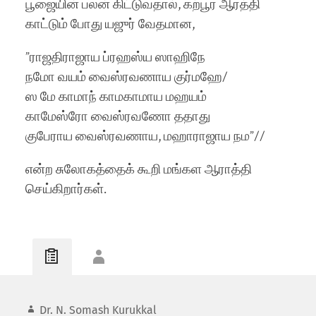
பூஜையின் பலன் கிட்டுவதால், கற்பூர ஆரத்தி
காட்டும் போது யஜுர் வேதமான,
”ராஜதிராஜாய ப்ரஹஸ்ய ஸாஹிநே
நமோ வயம் வைஸ்ரவணாய குர்மஹே/
ஸ மே காமாந் காமகாமாய மஹயம்
காமேஸ்ரோ வைஸ்ரவணோ ததாது
குபேராய வைஸ்ரவணாய, மஹாராஜாய நம”//
என்ற சுலோகத்தைக் கூறி மங்கள ஆராத்தி
செய்கிறார்கள்.
Dr. N. Somash Kurukkal