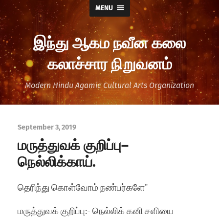
MENU
இந்து ஆகம நவீன கலை
கலாச்சார நிறுவனம்
Modern Hindu Agamic Cultural Arts Organization
September 3, 2019
மருத்துவக் குறிப்பு–
நெல்லிக்காய்.
தெரிந்து கொள்வோம் நண்பர்களே”
மருத்துவக் குறிப்பு:- நெல்லிக் கனி சளியை