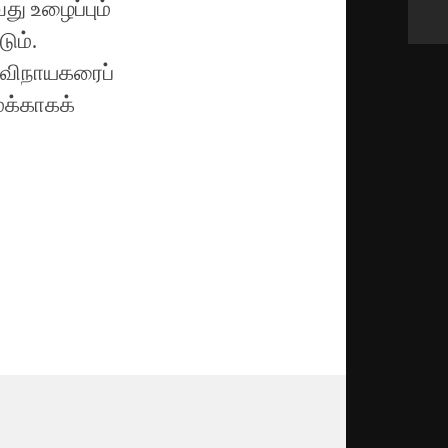
ு உழைப்பும்
டும்.
்க விநாயகரைப்
மக்காகக்