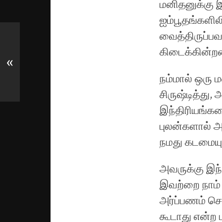
மனிதனுக்கு 
ஐம்பூ
தங்களில
வைத்திருப்பவ
கிடைக்கின்ற
«
நம்மால் ஒரு ம
சிருஷ்டித்து
இந்திரியங்களை
புலன்களால் 
நமது கடமையும
அவருக்கு இந
இவற்றை நாம் 
அர்ப்பணம் செ
கூடாது என்ற ப