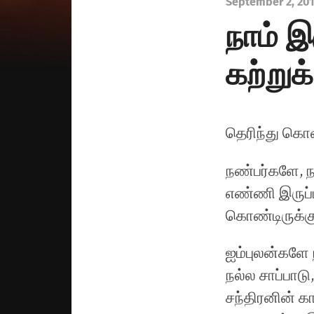
September 2, 20
நாம் 
கற்று
தெரிந்து கொ
நண்பர்களே, 
எண்ணி இருப்ப
கொண்டிருக்கு
ஐம்புலன்களே 
நல்ல சாப்பாடு
சந்திரனின் க