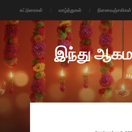
கட்டுரைகள்
வாழ்த்துகள்
நினைவஞ்சலிகள்
இந்து ஆகம
Mo