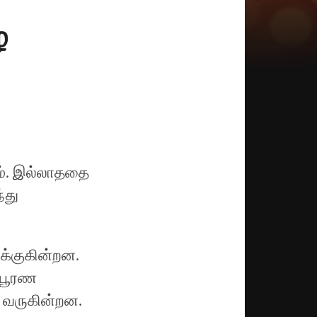
ழ
ம். இல்லாததை
்து
க்குகின்றன.
, பூரண
ு வருகின்றன.