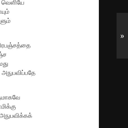
க வெளியே
யும்
ளும்
»
 பிரபஞ்சத்தை
ஞ்ச
நமது
 அநுபவிப்பதே
ாதமாகவே
மிக்கு
 அநுபவிக்கக்