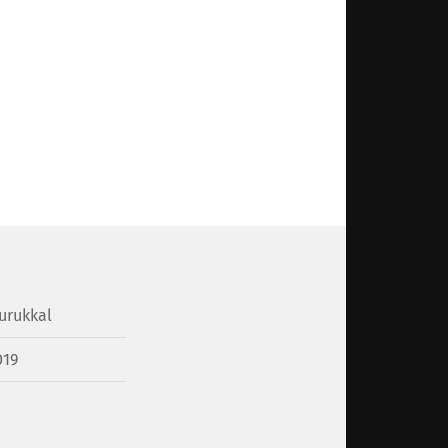
urukkal
019