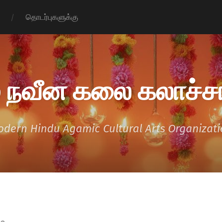
தொடர்புகளுக்கு
 நவீன கலை கலாச்சா
dern Hindu Agamic Cultural Arts Organizat